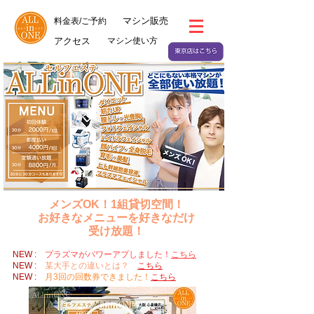
マシン販売
料金表/ご予約
アクセス
マシン使い方
メンズOK！
1組貸切空間！
お好きなメニューを好きなだけ
受け放題！
NEW :
プラズマがパワーアプしました！
こちら
NEW :
某大手との違いとは？
こちら
NEW :
月3回の回数券できました！
こちら