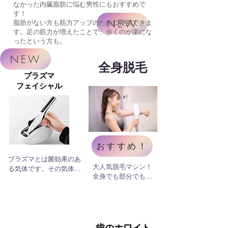
なかった
内臓脂肪に悩む男性にもおすすめで
す！
NEW
脂肪がない方も筋力アップのために使用できま
す。
​足の筋力が増えたことで、歩くのが楽にな
ったという方も。
NEW
​全身脱毛
プラズマ
フェイシャル
おすすめ！
プラズマとは菌効果のあ
大人気脱毛マシン！
る気体です。その気体を
全身でも部分でも男
発生させ肌に当てること
性のヒゲにも対応！
で、肌表面のアクネ菌な
なかなか終わらない
ど殺菌、古い角質も吹き
脱毛も安いから安心
飛ばし、肌のトーンアッ
して通えます！一人
プ、ツルツルのオルチャ
じゃ難しい背中など
ン肌に導きます。また細