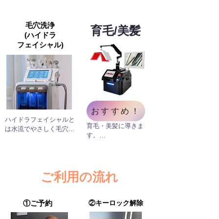
原因はテレワークで
回ヒト幹細胞を選ん
り、明るく美しい肌に
の運動不足での筋力
でいます。
導きます。お​顔はもち
低下かも女性も男性
毛穴洗浄
ろん、なかなか受けら
育毛/美髪
も骨盤底筋を鍛える
(ハイドラ
れない背中にもお使い
ことで、性の悩みが
フェイシャル)
いただけます！
解決するかもしれま
せん！普段の運動で
は鍛えられない箇所
を座るだけで筋力UP
させます！
おすすめ！
ハイドラフェイシャルと
育毛・美髪に導きま
は水流でやさしく毛穴を
す。

洗浄し毛穴の汚れを掻き
育毛スプレーや美容
出し吸い取ります。

液導入、育毛ランプ
今までにない新しい方法
により、毛包に栄養
で肌のダメージを最小限
と血流を促進し、太
ご利用の流れ
に抑えながら、普段のお
く強い毛に導きま
手入れでは取り切れない
す。

汚れをごっそり取ること
​産後薄毛に悩む女性
①ご予約
②キーロック解除
ができます。毛穴洗浄以
にもおすすめです。
外にも6つのハンドルが