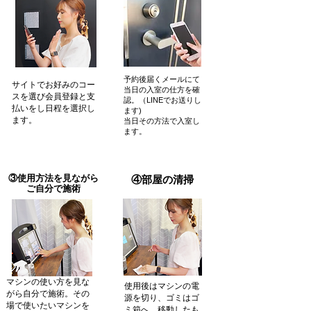
セットになった肌のトー
タルケアマシンです！
予約後届くメールにて
サイトでお好みのコー
当日の入室の仕方を確
スを選び会員登録と支
認。​（LINEでお送りし
払いをし​日程を選択し
ます)
ます。
当日その方法で入室し
ます。
​③使用方法を見ながら
​④部屋の清掃
​ご自分で施術
マシンの使い方を見な
使用後はマシンの電
がら自分で施術。その
源を切り、​ゴミはゴ
場で使いたいマシンを
ミ箱へ、移動したも