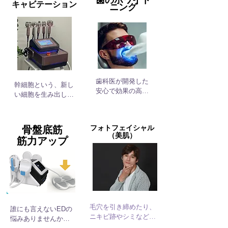
歯のホワイト
キャビテーション
ニング
はお友達など２名＊
胞の隙間を開け美容液の
で入室することもで
浸透力をぐんと高めま
きます（２名は60分
す。プラズマ使用後に防
都度払い）
腐剤フリーの美容液を使
うことで、肌の奥まで美
容液成分を浸透させま
す。
歯科医が開発した
幹細胞という、新し
安心で効果の高い
い細胞を生み出し、
溶剤を起用。マシ
再生を促進してくれ
ンはコンパクトな
る細胞の成分が含ま
ものにしていま
れた高級美容液を導
フォトフェイシャル
骨盤底筋
す。ワンコイン５
入しました！

（美肌）
​筋力アップ
００円でマシンと
併設していますガ
特にエイジングに効
チャから溶剤を購
果的とされていて、
入してご使用くだ
医療から美容に入っ
さい。
てきた今話題の成分
のことです。

毛穴を引き締めたり、
誰にも言えないEDの
植物、動物、ヒトと
ニキビ跡やシミなどに
悩みありませんか？
種類のある中から今
当てることで、薄くな