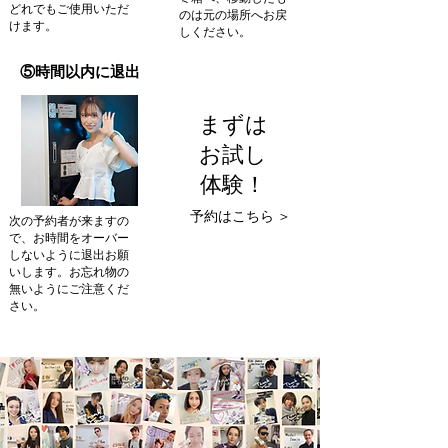
どれでもご使用いただ
のは元の場所へお戻
けます。
しください。
⑤時間以内に退出
まずは
お試し
体験！
予約はこちら ＞
次の予約者が来ますの
で、お時間をオーバー
しないように退出お願
いします。お忘れ物の
無いようにご注意くだ
さい。