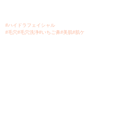
#ハイドラフェイシャル
#毛穴
#毛穴洗浄
#いちご鼻
#美肌
#肌ケ
ア
#美容液
#パック
#オススメ
#美容法
#
セルフエステ
#エステ
#大阪
#東京
すべて表示
最新記事