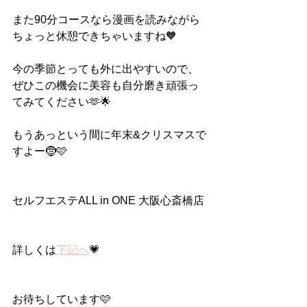
また90分コースなら漫画を読みながら
ちょっと休憩できちゃいますね🧡
今の季節とっても外に出やすいので、
ぜひこの機会に美容も自分磨き頑張っ
てみてください🫶🌟
もうあっという間に年末&クリスマスで
すよー🤶🩷
セルフエステALL in ONE 大阪心斎橋店
詳しくは
下記へ
💗
お待ちしています🩷