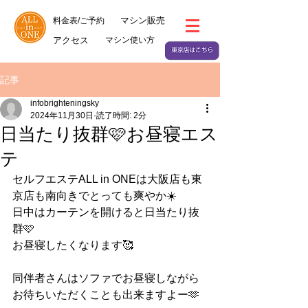
マシン販売
料金表/ご予約
アクセス
マシン使い方
記事
infobrighteningsky
2024年11月30日
読了時間: 2分
日当たり抜群🩷お昼寝エス
テ
セルフエステALL in ONEは大阪店も東
京店も南向きでとっても爽やか☀️
日中はカーテンを開けると日当たり抜
群🩷
お昼寝したくなります🥰
同伴者さんはソファでお昼寝しながら
お待ちいただくことも出来ますよー🫶