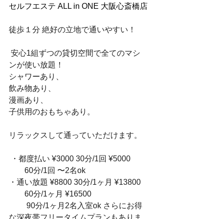
セルフエステ ALL in ONE 大阪心斎橋店
徒歩１分 絶好の立地で通いやすい！
 安心1組ずつの貸切空間で全てのマシ
ンが使い放題！ 
シャワーあり、
飲み物あり、
漫画あり、
子供用のおもちゃあり。
リラックスして通っていただけます。
 ・都度払い ¥3000 30分/1回 ¥5000 
　　60分/1回 〜2名ok 
・通い放題 ¥8800 30分/1ヶ月 ¥13800 
　　60分/1ヶ月 ¥16500
 　　90分/1ヶ月2名入室ok さらにお得
な深夜帯フリータイムプランもありま