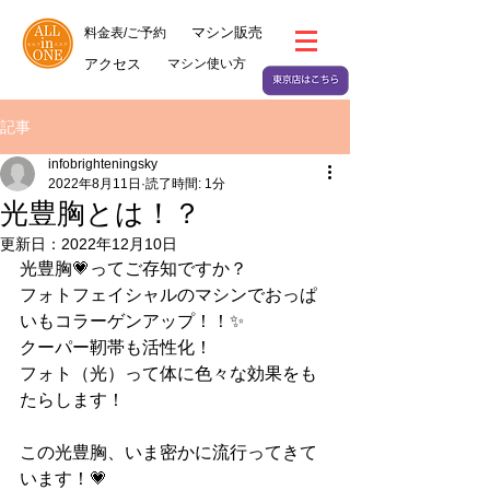
マシン販売
料金表/ご予約
アクセス
マシン使い方
記事
infobrighteningsky
2022年8月11日
読了時間: 1分
光豊胸とは！？
更新日：
2022年12月10日
光豊胸💗ってご存知ですか？
フォトフェイシャルのマシンでおっぱ
いもコラーゲンアップ！！✨
クーパー靭帯も活性化！
フォト（光）って体に色々な効果をも
たらします！
この光豊胸、いま密かに流行ってきて
います！💗