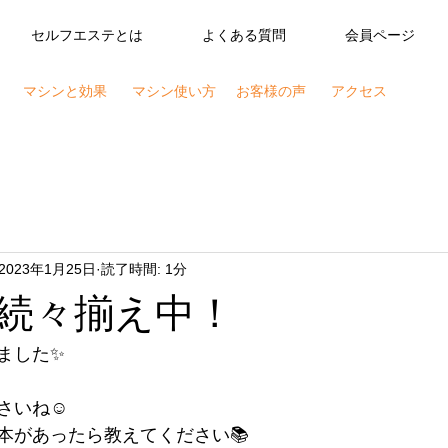
セルフエステとは
よくある質問
会員ページ
マシンと効果
マシン使い方
お客様の声
アクセス
2023年1月25日
読了時間: 1分
続々揃え中！
ました✨
さいね☺️
本があったら教えてください📚