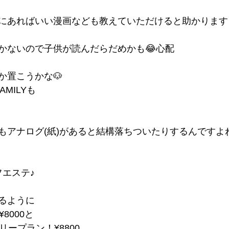
にあればいい漫画なども教えていただけると助かります
かないので子供が読んだらだめかも😂心配
か置こうかな🐶
AMILYも
もアナログ(紙)があると結構落ちついたりするんですよね
フエステ♪
るように
8000と
リープラン！¥8800