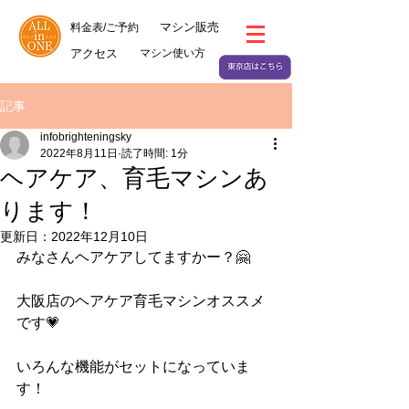
マシン販売
料金表/ご予約
アクセス
マシン使い方
記事
infobrighteningsky
2022年8月11日
読了時間: 1分
ヘアケア、育毛マシンあ
ります！
更新日：
2022年12月10日
みなさんヘアケアしてますかー？🤗
大阪店のヘアケア育毛マシンオススメ
です💗
いろんな機能がセットになっていま
す！