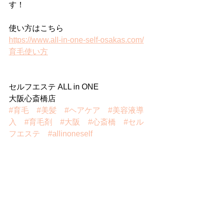
す！
使い方はこちら
https://www.all-in-one-self-osakas.com/
育毛使い方
セルフエステ ALL in ONE 
大阪心斎橋店
#育毛
#美髪
#ヘアケア
#美容液導
入
#育毛剤
#大阪
#心斎橋
#セル
フエステ
#allinoneself