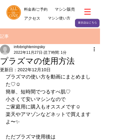
マシン販売
料金表/ご予約
アクセス
マシン使い方
記事
infobrighteningsky
2022年11月27日
読了時間: 1分
プラズマの使用方法
更新日：
2022年12月10日
プラズマの使い方を動画にまとめまし
た♡☺️
簡単、短時間でつるすべ肌♡
小さくて安いマシンなので
ご家庭用に購入もオススメです☺️
楽天やアマゾンなどネットで買えます
よ〜✨
ただプラズマ使用後は