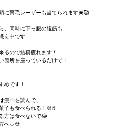
頭に育毛レーザーも当てられます💓🥰
ら、同時に下っ腹の腹筋も
鍛え中です！
来るので結構疲れます！
い箇所を座っているだけで！
すめです！
は漫画を読んで、
子も食べられる！🍪☕️
る方は食べないで😂
方へ♡🍪