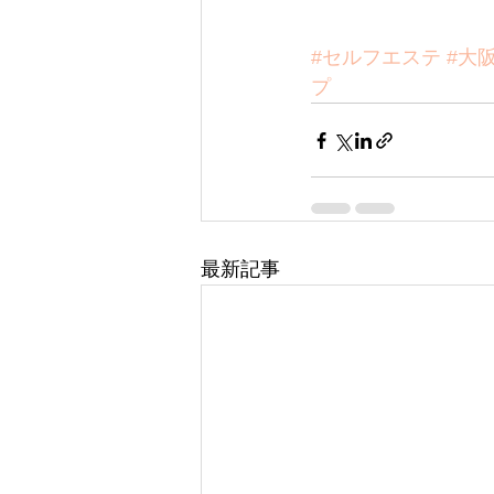
#セルフエステ
#大
プ
最新記事