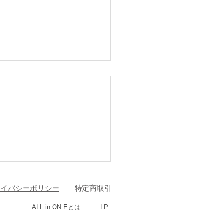
トフェイシャルとは？
ライバシーポリシー
特定商取引
ALL in ON Eとは​
LP