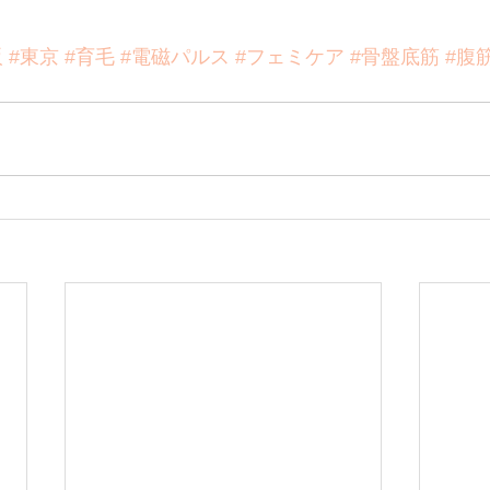
阪
#東京
#育毛
#電磁パルス
#フェミケア
#骨盤底筋
#腹