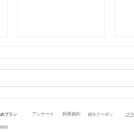
フォ
ヘアケア、育毛マシンがあり
ますよ！
アンケート
利用規約
すめプラン
​紹介クーポン
プ
nimo