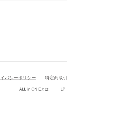
トフェイシャルとは？
ライバシーポリシー
特定商取引
ALL in ON Eとは​
LP