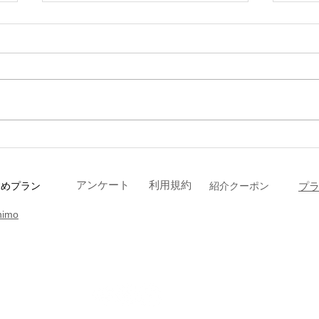
フォ
ヘアケア、育毛マシンがあり
ますよ！
アンケート
利用規約
すめプラン
​紹介クーポン
プ
nimo