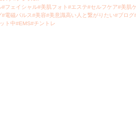
ル
#フェイシャル
#美肌フォト
#エステ
#セルフケア
#美肌
グ
#電磁パルス
#美容
#美意識高い人と繋がりたい
#ブログ
エット中
#EMS
#チントレ