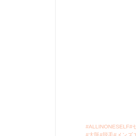
#ALLINONESELF
#
#大阪
#脱毛
#メンズ