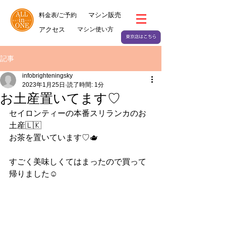
マシン販売
料金表/ご予約
アクセス
マシン使い方
記事
infobrighteningsky
2023年1月25日
読了時間: 1分
お土産置いてます♡
セイロンティーの本番スリランカのお
土産🇱🇰
お茶を置いています♡🫖
すごく美味しくてはまったので買って
帰りました☺️