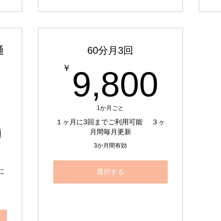
通
60分月3回
9,8
￥
9,800
1か月ごと
16,500￥
0
１ヶ月に3回までご利用可能 ３ヶ
月間毎月更新
3か月間有効
に
選択する