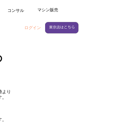
マシン販売
コンサル
ログイン
の
時より
す。
す。
。