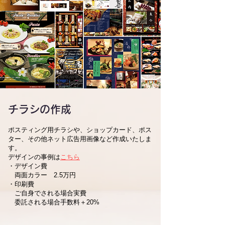
チラシの作成
ポスティング用チラシや、ショップカード、ポス
ター、その他ネット広告用画像など作成いたしま
す。
​デザインの事例は
こちら
・デザイン費
両面カラー 2.5万円
・印刷費
ご自身でされる場合実費
委託される場合手数料＋20%