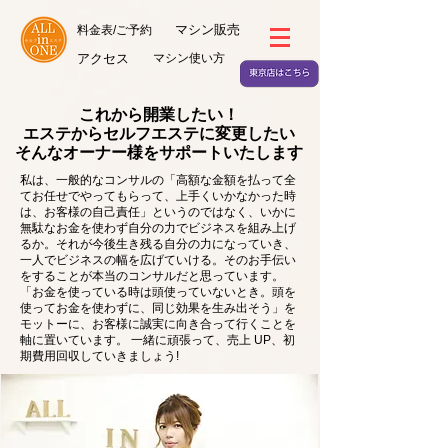
マシン販売
料金表/ご予約
アクセス
マシン使い方
これから開業したい！
エステからセルフエステに変更したい
​そんなオーナー様をサポートいたします
私は、一般的なコンサルの「高額な金額を払って全
てお任せでやってもらって、上手くいかなかった時
は、お客様の自己責任」というのではなく、いかに
無駄なお金を使わず自分の力でビジネスを組み上げ
るか。それが今後生き残る自分の力になっていき、
一人でビジネスの幅を広げていける。そのお手伝い
をすることが本当のコンサルだと思っています。
「お金を使っている時は頭使っていないとき。頭を
使ってお金を使わずに、同じ効果を生み出そう」を
モットーに、お客様に誠実に向き合って行くことを
軸に置いています。 一緒に頑張って、売上 UP、初
期費用回収していきましょう!